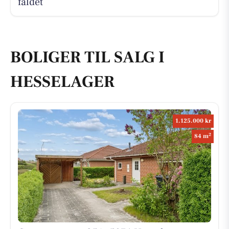
faldet
BOLIGER TIL SALG I
HESSELAGER
1.125.000 kr
2
84 m