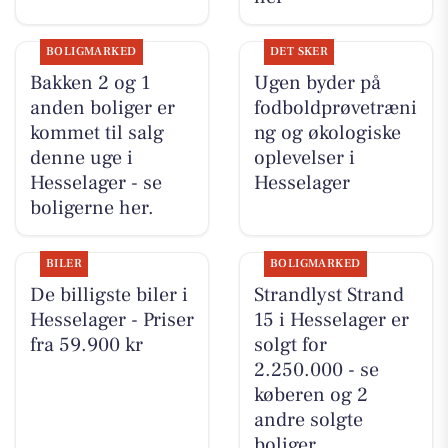
BOLIGMARKED
DET SKER
Bakken 2 og 1
Ugen byder på
anden boliger er
fodboldprøvetræni
kommet til salg
ng og økologiske
denne uge i
oplevelser i
Hesselager - se
Hesselager
boligerne her.
BILER
BOLIGMARKED
De billigste biler i
Strandlyst Strand
Hesselager - Priser
15 i Hesselager er
fra 59.900 kr
solgt for
2.250.000 - se
køberen og 2
andre solgte
boliger