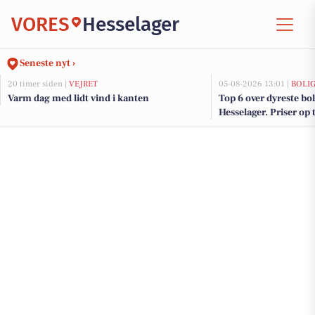
VORES
Hesselager
Seneste nyt ›
20 timer siden |
VEJRET
05-08-2026 13:01 |
BOLI
Varm dag med lidt vind i kanten
Top 6 over dyreste boli
Hesselager. Priser op 