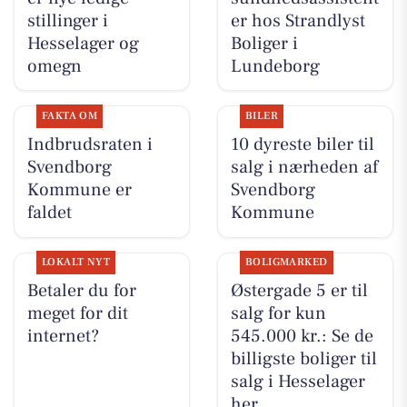
stillinger i
er hos Strandlyst
Hesselager og
Boliger i
omegn
Lundeborg
FAKTA OM
BILER
Indbrudsraten i
10 dyreste biler til
Svendborg
salg i nærheden af
Kommune er
Svendborg
faldet
Kommune
LOKALT NYT
BOLIGMARKED
Betaler du for
Østergade 5 er til
meget for dit
salg for kun
internet?
545.000 kr.: Se de
billigste boliger til
salg i Hesselager
her