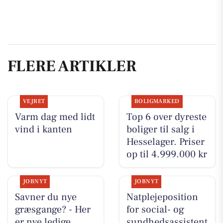
FLERE ARTIKLER
VEJRET
BOLIGMARKED
Varm dag med lidt
Top 6 over dyreste
vind i kanten
boliger til salg i
Hesselager. Priser
op til 4.999.000 kr
JOBNYT
JOBNYT
Savner du nye
Natplejeposition
græsgange? - Her
for social- og
er nye ledige
sundhedsassistent