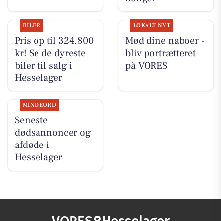
BILER
LOKALT NYT
Pris op til 324.800
Mød dine naboer -
kr! Se de dyreste
bliv portrætteret
biler til salg i
på VORES
Hesselager
MINDEORD
Seneste
dødsannoncer og
afdøde i
Hesselager
VORES
Hesselager