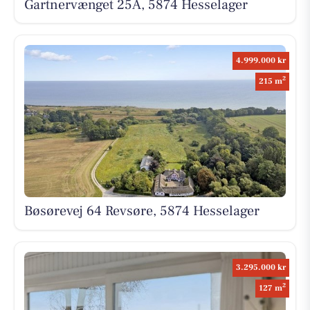
Gartnervænget 25A, 5874 Hesselager
4.999.000 kr
2
215 m
Bøsørevej 64 Revsøre, 5874 Hesselager
3.295.000 kr
2
127 m