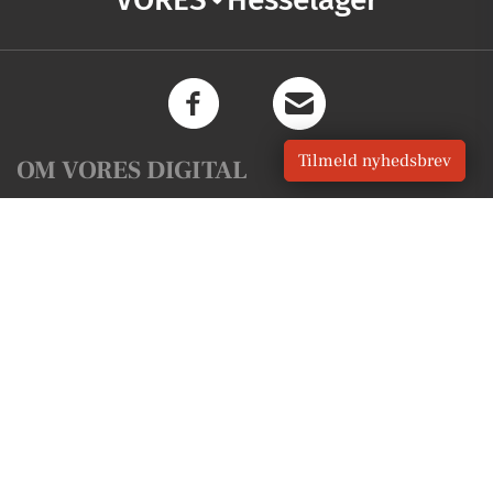
Tilmeld nyhedsbrev
OM VORES DIGITAL
Om os
For annoncører
Vilkår og Privatlivspolitik
Kontakt VORES Digital
Administrer samtykke
GENVEJE