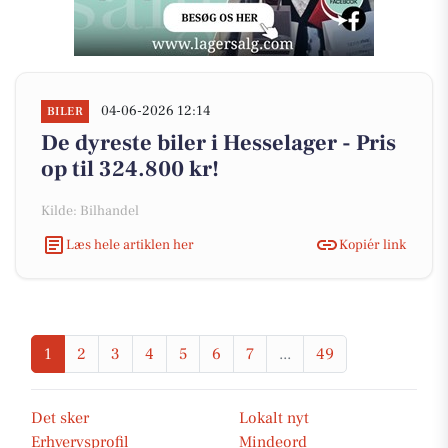
04-06-2026 12:14
BILER
De dyreste biler i Hesselager - Pris
op til 324.800 kr!
Kilde: Bilhandel
Læs hele artiklen her
Kopiér link
1
2
3
4
5
6
7
...
49
Det sker
Lokalt nyt
Erhvervsprofil
Mindeord