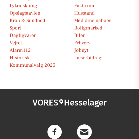
Lykønskning
Fakta om
Opslagstavlen
Husstand
Krop & Sundhed
Mød dine naboer
Sport
Boligmarked
Dagligvarer
Biler
Vejret
Erhverv
Alarm112
Jobnyt
Historisk
Læserbidrag
Kommunalvalg 2025
VORES
Hesselager