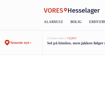
VORES
Hesselager
ALARM112
BOLIG
ERHVER
15 timer siden |
VEJRET
Seneste nyt ›
Sol på himlen, men jakken følger