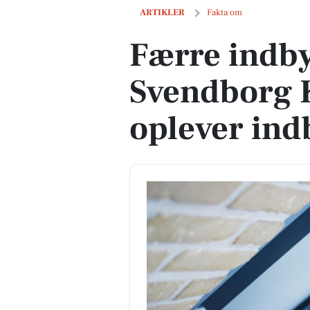
Færre indbyggere i Svendborg Kommun
ARTIKLER
Fakta om
Færre indby
Svendborg
oplever in