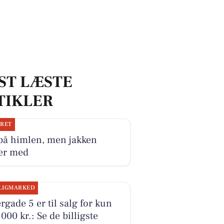
ST LÆSTE
TIKLER
JRET
på himlen, men jakken
ger med
LIGMARKED
rgade 5 er til salg for kun
000 kr.: Se de billigste