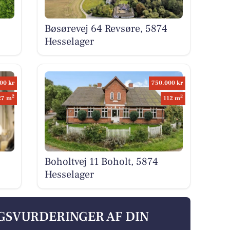
Bøsørevej 64 Revsøre, 5874
Hesselager
00 kr
750.000 kr
2
2
27 m
112 m
Boholtvej 11 Boholt, 5874
Hesselager
LGSVURDERINGER AF DIN