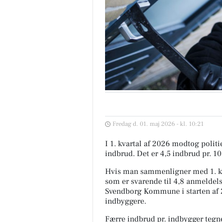
Fredag d. 01. maj 2026 - kl. 10:21
I 1. kvartal af 2026 modtog pol
indbrud. Det er 4,5 indbrud pr. 1
Hvis man sammenligner med 1. kva
som er svarende til 4,8 anmeldels
Svendborg Kommune i starten af 2
indbyggere.
Færre indbrud pr. indbygger tegn