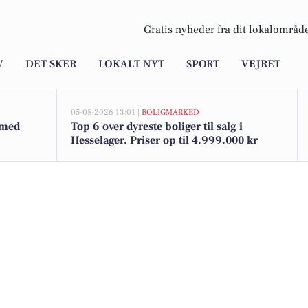
Gratis nyheder fra
dit
lokalområde
V
DET SKER
LOKALT NYT
SPORT
VEJRET
05-08-2026 13:01 |
BOLIGMARKED
 med
Top 6 over dyreste boliger til salg i
Hesselager. Priser op til 4.999.000 kr