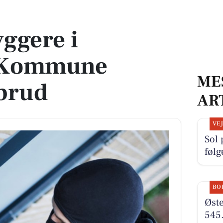
e oplever indbrud
ggere i
 Kommune
ME
dbrud
AR
VE
Sol 
føl
BO
Øste
545.