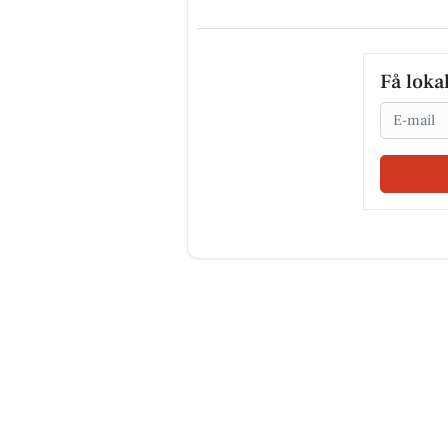
Få loka
Email