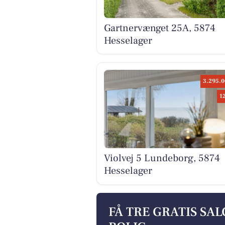
Gartnervænget 25A, 5874
Hesselager
3.295.0
1
Violvej 5 Lundeborg, 5874
Hesselager
FÅ TRE GRATIS SA