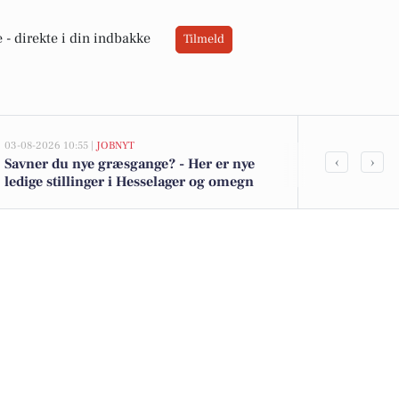
 -
direkte i din indbakke
Tilmeld
03-08-2026 10:55 |
JOBNYT
03-08-2026 08:3
‹
›
Savner du nye græsgange? - Her er nye
Natplejeposit
ledige stillinger i Hesselager og omegn
sundhedsassi
i Lundeborg