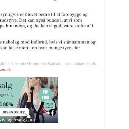
ynligvis er blevet bedre til at forebygge og
rudstyve. Det kan også bunde i, at vi som
lpe hinanden, og det kan vi godt være stolte af i
es nabolag mod indbrud, hvis vi står sammen og
u kan læse mere om hvor mange tyve, der
kilder, herunder Danmarks Statistik - statistikbanken.dk.
nken.dk