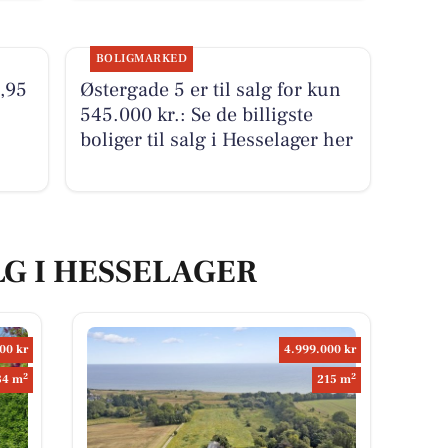
BOLIGMARKED
9,95
Østergade 5 er til salg for kun
545.000 kr.: Se de billigste
boliger til salg i Hesselager her
LG I HESSELAGER
00 kr
4.999.000 kr
2
2
84 m
215 m