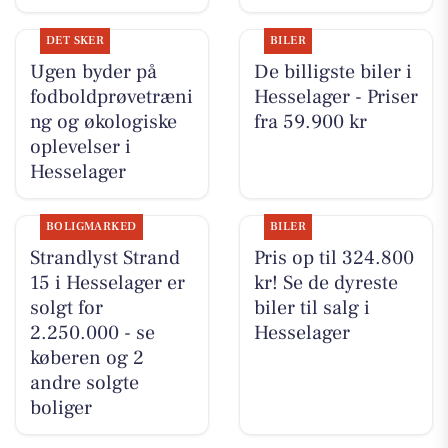
DET SKER
BILER
Ugen byder på
De billigste biler i
fodboldprøvetræni
Hesselager - Priser
ng og økologiske
fra 59.900 kr
oplevelser i
Hesselager
BOLIGMARKED
BILER
Strandlyst Strand
Pris op til 324.800
15 i Hesselager er
kr! Se de dyreste
solgt for
biler til salg i
2.250.000 - se
Hesselager
køberen og 2
andre solgte
boliger