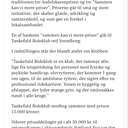
traditionen tro Andelskasseprisen og tre ”Sammen
kan vi mere-priser”. Priserne går til små og store
initiativer, der skaber glæde, udvikling og
sammenhold, og som gør en forskel i
lokalsamfundet.
En af bankens ”sammen kan vi mere-priser” gik til
Tankefuld Rideklub ved Svendborg.
I indstillingen står der blandt andet om klubben:
”Tankefuld Rideklub er en klub, der rummer alle,
lige fra terapiridning for personer med fysiske og
psykiske handicap, elevrytteren, der kommer 1 gang
om ugen, til de ambitiøse ryttere, der sigter efter en
professionel ridekarriere. Tonen er hyggelig og
afslappet, der lyder mange grin, og der småsnakkes
rundt i alle kroge.”
Tankefuld Rideklub modtog sammen med prisen
15.000 kroner.
Udover prisuddelinger på i alt 50.000 kr. til
prismodtagere i aktionærkreds Sjælland-Fyn var der