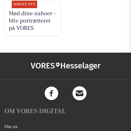
LOKALT NYT
Mød dine naboer -
bliv portrætteret
på VORES
VORES
Hesselager
OM VORES DIGITAL
Om os