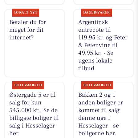
LOKALT NYT
DAGLIGVARER
Betaler du for
Argentinsk
meget for dit
entrecote til
internet?
119,95 kr. og Peter
& Peter vine til
49,95 kr. - Se
ugens lokale
tilbud
BOLIGMARKED
BOLIGMARKED
Østergade 5 er til
Bakken 2 og 1
salg for kun
anden boliger er
545.000 kr.: Se de
kommet til salg
billigste boliger til
denne uge i
salg i Hesselager
Hesselager - se
her
boligerne her.