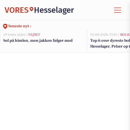
VORES
Hesselager
Seneste nyt ›
19 timer siden |
VEJRET
05-08-2026 13:01 |
BOLI
Sol på himlen, men jakken følger med
Top 6 over dyreste boli
Hesselager. Priser op 