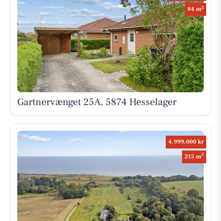
2
84 m
Gartnervænget 25A, 5874 Hesselager
4.999.000 kr
2
215 m