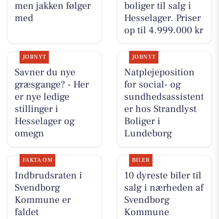
men jakken følger
boliger til salg i
med
Hesselager. Priser
op til 4.999.000 kr
JOBNYT
JOBNYT
Savner du nye
Natplejeposition
græsgange? - Her
for social- og
er nye ledige
sundhedsassistent
stillinger i
er hos Strandlyst
Hesselager og
Boliger i
omegn
Lundeborg
FAKTA OM
BILER
Indbrudsraten i
10 dyreste biler til
Svendborg
salg i nærheden af
Kommune er
Svendborg
faldet
Kommune