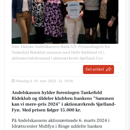
Foto: Danske Andelskassers Bank A/S
.
Prismodtagere fra
Tankefuld Rideklub sammen med Helle Bæklund (tv),
aktionærrådsformand i aktionærkreds Sjælland-Fyn
Del artikel
Mandag d. 18. mar. 2024 - kl. 19:00
Andelskassen hylder foreningen Tankefuld
Rideklub og tildeler klubben bankens ”Sammen
kan vi mere-pris 2024” i aktionærkreds Sjælland-
Fyn. Med prisen følger 15.000 kr.
På Andelskassens aktionærmøde 6. marts 2024 i
Idrætscenter Midtfyn i Ringe uddelte banken