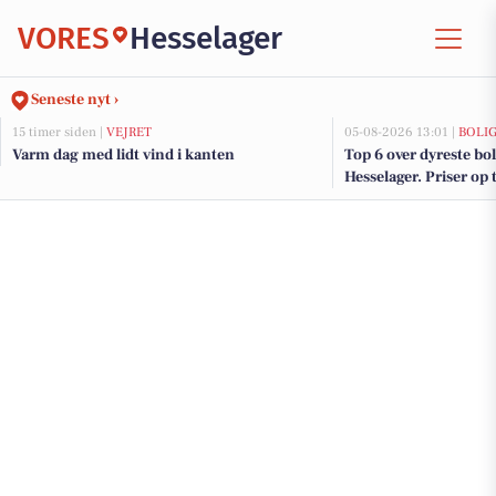
VORES
Hesselager
Seneste nyt ›
15 timer siden |
VEJRET
05-08-2026 13:01 |
BOLI
Varm dag med lidt vind i kanten
Top 6 over dyreste boli
Hesselager. Priser op 