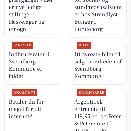
græsgange? - Her
for social- og
er nye ledige
sundhedsassistent
stillinger i
er hos Strandlyst
Hesselager og
Boliger i
omegn
Lundeborg
FAKTA OM
BILER
Indbrudsraten i
10 dyreste biler til
Svendborg
salg i nærheden af
Kommune er
Svendborg
faldet
Kommune
LOKALT NYT
DAGLIGVARER
Betaler du for
Argentinsk
meget for dit
entrecote til
internet?
119,95 kr. og Peter
& Peter vine til
49,95 kr. - Se