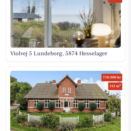
Violvej 5 Lundeborg, 5874 Hesselager
750.000 kr
2
112 m