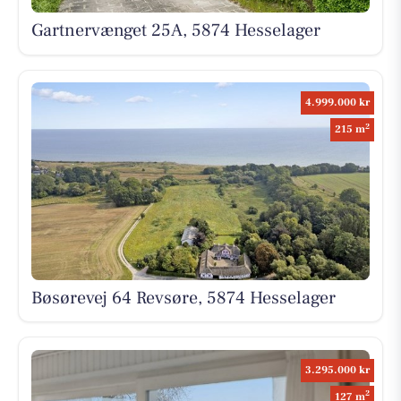
Gartnervænget 25A, 5874 Hesselager
4.999.000 kr
2
215 m
Bøsørevej 64 Revsøre, 5874 Hesselager
3.295.000 kr
2
127 m