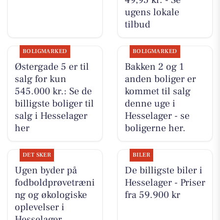
ugens lokale
tilbud
BOLIGMARKED
BOLIGMARKED
Østergade 5 er til
Bakken 2 og 1
salg for kun
anden boliger er
545.000 kr.: Se de
kommet til salg
billigste boliger til
denne uge i
salg i Hesselager
Hesselager - se
her
boligerne her.
DET SKER
BILER
Ugen byder på
De billigste biler i
fodboldprøvetræni
Hesselager - Priser
ng og økologiske
fra 59.900 kr
oplevelser i
Hesselager