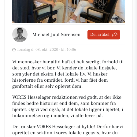
Michael Juul Sørensen
Del artikel
Torsdag d. 08. okt. 2020 - kl. 10:06
Vi mennesker har altid haft et helt særligt forhold til
det sted, hvor vi bor. Vi kender de lokale ildsjæle,
som yder det ekstra i det lokale liv. Vi husker
historierne fra området, fordi vi har fået dem
genfortalt eller selv oplevet dem.
VORES Hesselager redaktionen ved godt, at der ikke
findes bedre historier end dem, som kommer fra
hjertet. Og vi ved også, at det lokale ligger i hjertet, i
hukommelsen og i måden, vi alle lever på.
Det ønsker VORES Hesselager at hylde! Derfor har vi
oprettet en sektion i vores lokale ugeavis, hvor du