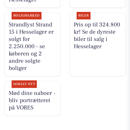
BOLIGMARKED
BILER
Strandlyst Strand
Pris op til 324.800
15 i Hesselager er
kr! Se de dyreste
solgt for
biler til salg i
2.250.000 - se
Hesselager
køberen og 2
andre solgte
boliger
LOKALT NYT
Mød dine naboer -
bliv portrætteret
på VORES