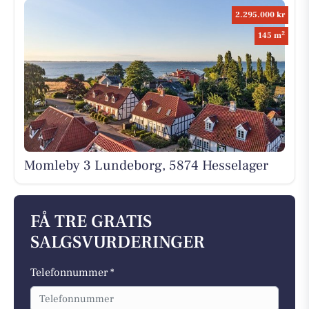
2.295.000 kr
2
145 m
Momleby 3 Lundeborg, 5874 Hesselager
FÅ TRE GRATIS
SALGSVURDERINGER
Telefonnummer *