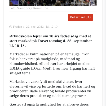
Foto: Svendborg Kommune
.
Del artikel
Fredag d. 22. sep. 2023 - kl. 12:10
Ørkildskolen fejrer sin 10 års fødselsdag med et
stort marked på Torvet torsdag d. 28. september
kl. 16-18.
Markedet er kulminationen på en temauge, hvor
fokus har været på madglæde, madmod og
klimabevidsthed. Alle elever har arbejdet med en
LOMA-guide (LOkal MAd), hvor hver årgang har haft
sit eget tema.
Markedet vil være fyldt med aktiviteter, hvor
eleverne vil vise og fortælle om, hvad de har lært og
produceret. Både elever og lokale producenter vil
sælge deres produkter og uddele smagsprøver.
Gæster vil også få mulighed for at afprøve deres