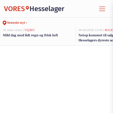
VORES
Hesselager
Seneste nyt ›
16 timer siden |
VEJRET
08-08-2026 13:00 |
BOLI
Mild dag med lidt regn og frisk luft
Netop kommet til sal
Hesselagers dyreste a