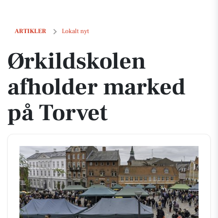
Ørkildskolen afholder marked på Torvet
ARTIKLER
Lokalt nyt
Ørkildskolen
afholder marked
på Torvet