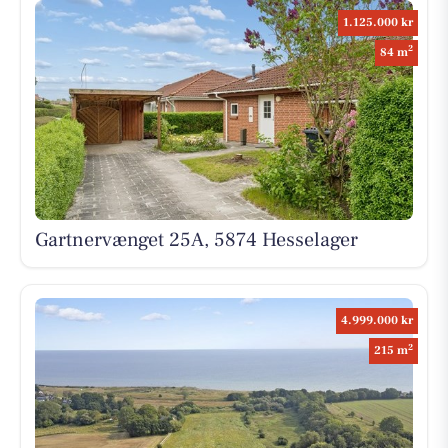
1.125.000 kr
2
84 m
Gartnervænget 25A, 5874 Hesselager
4.999.000 kr
2
215 m