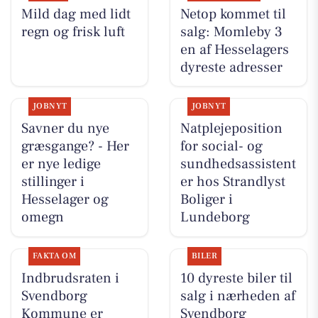
Mild dag med lidt
Netop kommet til
regn og frisk luft
salg: Momleby 3
en af Hesselagers
dyreste adresser
JOBNYT
JOBNYT
Savner du nye
Natplejeposition
græsgange? - Her
for social- og
er nye ledige
sundhedsassistent
stillinger i
er hos Strandlyst
Hesselager og
Boliger i
omegn
Lundeborg
FAKTA OM
BILER
Indbrudsraten i
10 dyreste biler til
Svendborg
salg i nærheden af
Kommune er
Svendborg