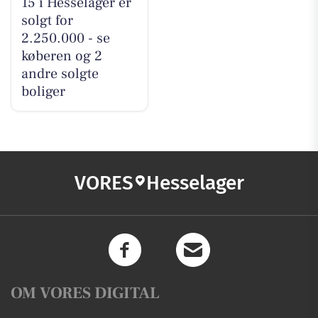
15 i Hesselager er
solgt for
2.250.000 - se
køberen og 2
andre solgte
boliger
VORES
Hesselager
OM VORES DIGITAL