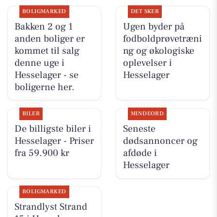
BOLIGMARKED
DET SKER
Bakken 2 og 1
Ugen byder på
anden boliger er
fodboldprøvetræni
kommet til salg
ng og økologiske
denne uge i
oplevelser i
Hesselager - se
Hesselager
boligerne her.
BILER
MINDEORD
De billigste biler i
Seneste
Hesselager - Priser
dødsannoncer og
fra 59.900 kr
afdøde i
Hesselager
BOLIGMARKED
Strandlyst Strand