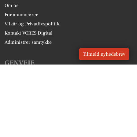
Om os
For annoncører
Vilkår og Privatlivspolitik
Kontakt VORES Digital
Administrer samtykke
Tilmeld nyhedsbrev
GENVEJE
Seneste nyt fra Hesselager
Vores lokale erhverv
Kalenderen for Hesselager
Fakta om Hesselager
Erhvervsartikler
Svendborg Kommune
Få en gratis salgsvurdering