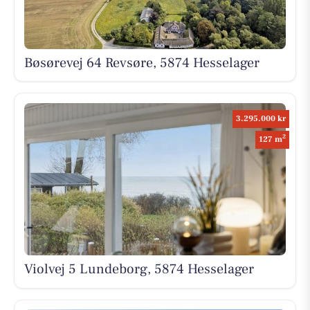
Bøsørevej 64 Revsøre, 5874 Hesselager
3.295.000 kr
2
127 m
Violvej 5 Lundeborg, 5874 Hesselager