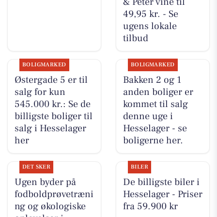
& Peter vine til
49,95 kr. - Se
ugens lokale
tilbud
BOLIGMARKED
BOLIGMARKED
Østergade 5 er til
Bakken 2 og 1
salg for kun
anden boliger er
545.000 kr.: Se de
kommet til salg
billigste boliger til
denne uge i
salg i Hesselager
Hesselager - se
her
boligerne her.
DET SKER
BILER
Ugen byder på
De billigste biler i
fodboldprøvetræni
Hesselager - Priser
ng og økologiske
fra 59.900 kr