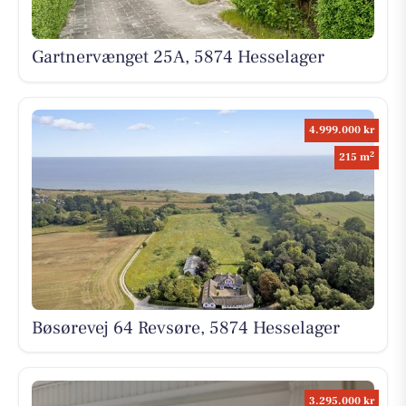
Gartnervænget 25A, 5874 Hesselager
4.999.000 kr
2
215 m
Bøsørevej 64 Revsøre, 5874 Hesselager
3.295.000 kr