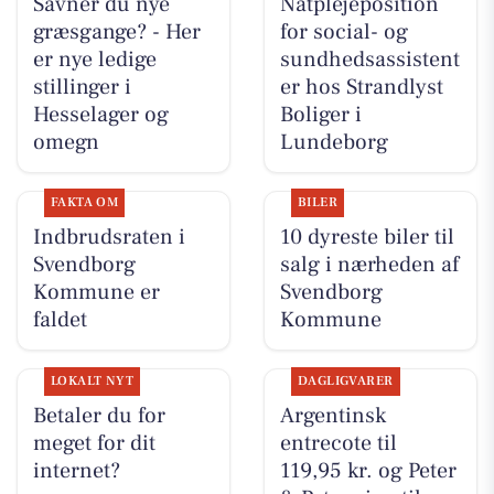
Savner du nye
Natplejeposition
græsgange? - Her
for social- og
er nye ledige
sundhedsassistent
stillinger i
er hos Strandlyst
Hesselager og
Boliger i
omegn
Lundeborg
FAKTA OM
BILER
Indbrudsraten i
10 dyreste biler til
Svendborg
salg i nærheden af
Kommune er
Svendborg
faldet
Kommune
LOKALT NYT
DAGLIGVARER
Betaler du for
Argentinsk
meget for dit
entrecote til
internet?
119,95 kr. og Peter