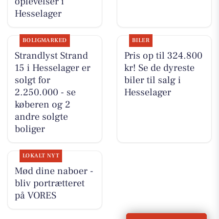
oplevelser i
Hesselager
BOLIGMARKED
BILER
Strandlyst Strand
Pris op til 324.800
15 i Hesselager er
kr! Se de dyreste
solgt for
biler til salg i
2.250.000 - se
Hesselager
køberen og 2
andre solgte
boliger
LOKALT NYT
Mød dine naboer -
bliv portrætteret
på VORES