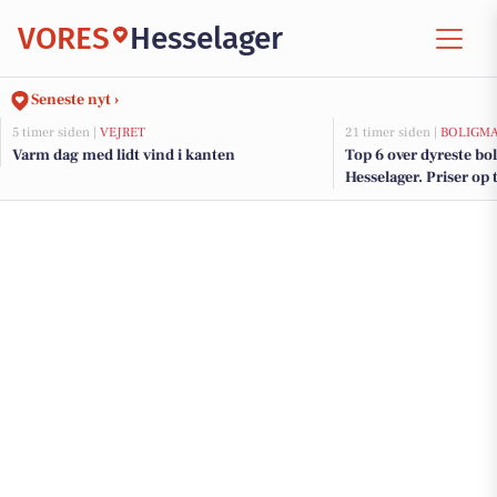
VORES
Hesselager
Seneste nyt ›
5 timer siden |
VEJRET
21 timer siden |
BOLIGM
Varm dag med lidt vind i kanten
Top 6 over dyreste boli
Hesselager. Priser op 