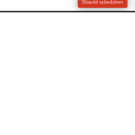
Tilmeld nyhedsbrev
VORES
Hesselager
OM VORES DIGITAL
Om os
For annoncører
Vilkår og Privatlivspolitik
Kontakt VORES Digital
Administrer samtykke