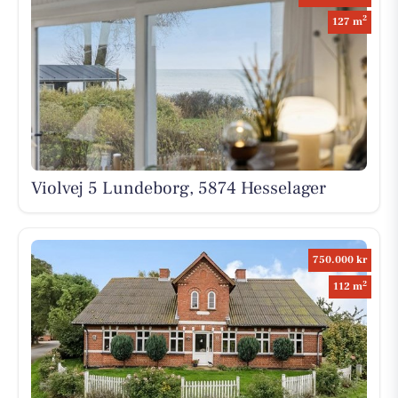
2
127 m
Violvej 5 Lundeborg, 5874 Hesselager
750.000 kr
2
112 m