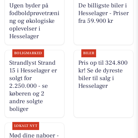
Ugen byder på
De billigste biler i
fodboldprøvetræni
Hesselager - Priser
ng og økologiske
fra 59.900 kr
oplevelser i
Hesselager
BOLIGMARKED
BILER
Strandlyst Strand
Pris op til 324.800
15 i Hesselager er
kr! Se de dyreste
solgt for
biler til salg i
2.250.000 - se
Hesselager
køberen og 2
andre solgte
boliger
LOKALT NYT
Mød dine naboer -