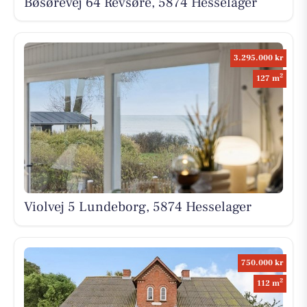
Bøsørevej 64 Revsøre, 5874 Hesselager
3.295.000 kr
2
127 m
Violvej 5 Lundeborg, 5874 Hesselager
750.000 kr
2
112 m