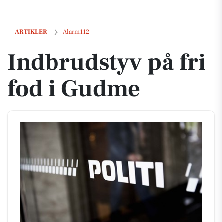
Indbrudstyv på fri fod i Gudme
ARTIKLER
Alarm112
Indbrudstyv på fri
fod i Gudme