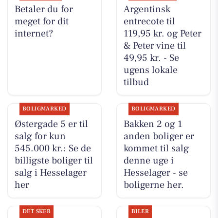
Betaler du for
Argentinsk
meget for dit
entrecote til
internet?
119,95 kr. og Peter
& Peter vine til
49,95 kr. - Se
ugens lokale
tilbud
BOLIGMARKED
BOLIGMARKED
Østergade 5 er til
Bakken 2 og 1
salg for kun
anden boliger er
545.000 kr.: Se de
kommet til salg
billigste boliger til
denne uge i
salg i Hesselager
Hesselager - se
her
boligerne her.
DET SKER
BILER