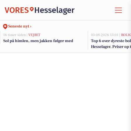
VORES
Hesselager
Seneste nyt ›
16 timer siden |
VEJRET
05-08-2026 13:01 |
BOLI
Sol på himlen, men jakken følger med
Top 6 over dyreste boli
Hesselager. Priser op 