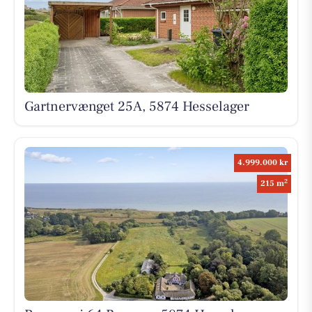
Gartnervænget 25A, 5874 Hesselager
4.999.000 kr
2
215 m