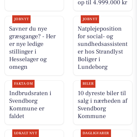
op til 4.999.000 kr
JOBNYT
JOBNYT
Savner du nye
Natplejeposition
græsgange? - Her
for social- og
er nye ledige
sundhedsassistent
stillinger i
er hos Strandlyst
Hesselager og
Boliger i
omegn
Lundeborg
FAKTA OM
BILER
Indbrudsraten i
10 dyreste biler til
Svendborg
salg i nærheden af
Kommune er
Svendborg
faldet
Kommune
LOKALT NYT
DAGLIGVARER