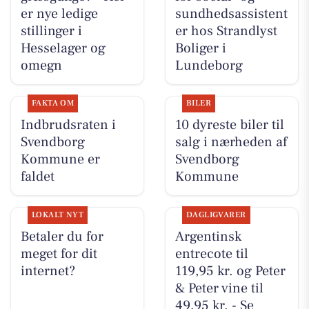
er nye ledige
sundhedsassistent
stillinger i
er hos Strandlyst
Hesselager og
Boliger i
omegn
Lundeborg
FAKTA OM
BILER
Indbrudsraten i
10 dyreste biler til
Svendborg
salg i nærheden af
Kommune er
Svendborg
faldet
Kommune
LOKALT NYT
DAGLIGVARER
Betaler du for
Argentinsk
meget for dit
entrecote til
internet?
119,95 kr. og Peter
& Peter vine til
49,95 kr. - Se