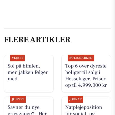
FLERE ARTIKLER
VEJRET
BOLIGMARKED
Sol på himlen,
Top 6 over dyreste
men jakken følger
boliger til salg i
med
Hesselager. Priser
op til 4.999.000 kr
JOBNYT
JOBNYT
Savner du nye
Natplejeposition
græsgange? - Her
for social- og