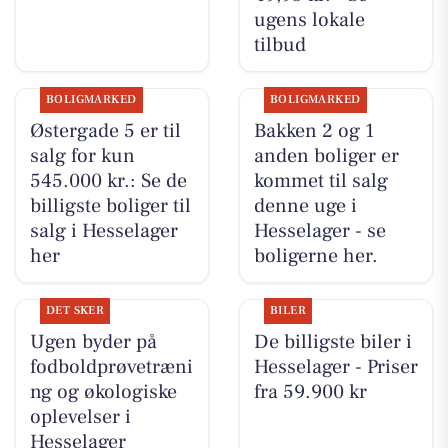
ugens lokale
tilbud
BOLIGMARKED
BOLIGMARKED
Østergade 5 er til
Bakken 2 og 1
salg for kun
anden boliger er
545.000 kr.: Se de
kommet til salg
billigste boliger til
denne uge i
salg i Hesselager
Hesselager - se
her
boligerne her.
DET SKER
BILER
Ugen byder på
De billigste biler i
fodboldprøvetræni
Hesselager - Priser
ng og økologiske
fra 59.900 kr
oplevelser i
Hesselager