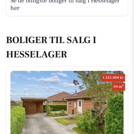
Se de billigste boliger til salg i Hesselager
her
BOLIGER TIL SALG I
HESSELAGER
1.125.000 kr
2
84 m