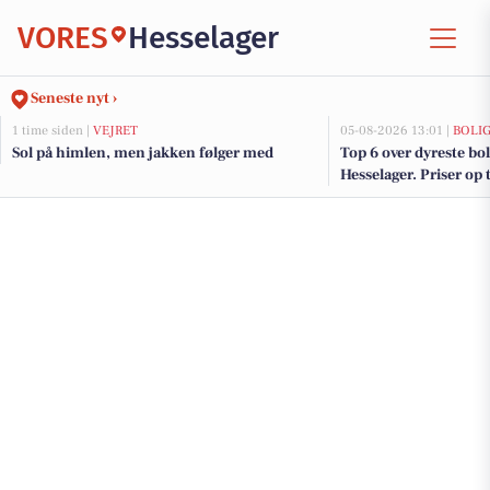
VORES
Hesselager
Seneste nyt ›
1 time siden |
VEJRET
05-08-2026 13:01 |
BOLI
Sol på himlen, men jakken følger med
Top 6 over dyreste boli
Hesselager. Priser op 