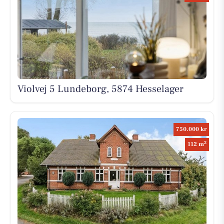
Violvej 5 Lundeborg, 5874 Hesselager
750.000 kr
2
112 m