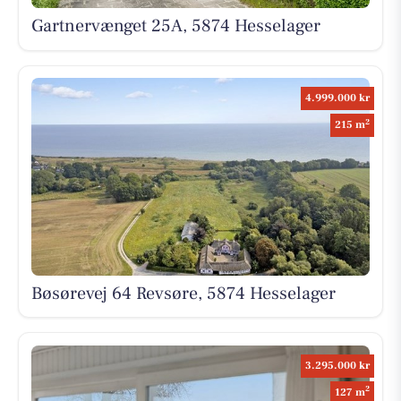
Gartnervænget 25A, 5874 Hesselager
4.999.000 kr
2
215 m
Bøsørevej 64 Revsøre, 5874 Hesselager
3.295.000 kr
2
127 m