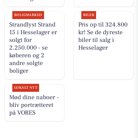
BOLIGMARKED
BILER
Strandlyst Strand
Pris op til 324.800
15 i Hesselager er
kr! Se de dyreste
solgt for
biler til salg i
2.250.000 - se
Hesselager
køberen og 2
andre solgte
boliger
LOKALT NYT
Mød dine naboer -
bliv portrætteret
på VORES